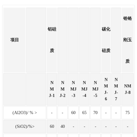
锆铬
铝硅
碳化
项目
刚玉
质
硅质
质
N
N
N
N
N
N
N
M
M
NM
M
M
MJ
MJ
MJ
J-
J-
J-8
J-1
J-2
-3
-4
-5
6
7
(Al2O3)/ % >
-
-
60
65
70
-
-
75
(SiO2)/%>
60
40
-
-
-
-
-
-