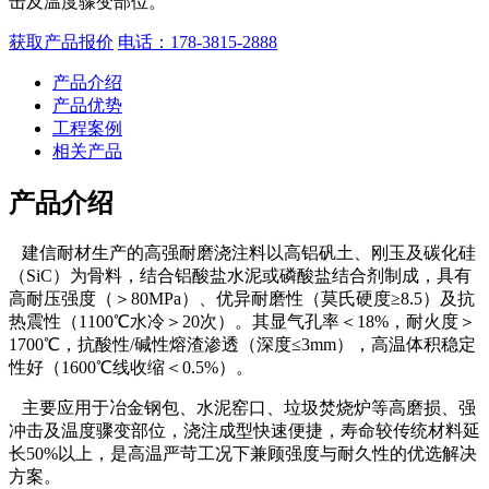
击及温度骤变部位。
获取产品报价
电话：178-3815-2888
产品介绍
产品优势
工程案例
相关产品
产品介绍
建信耐材生产的高强耐磨浇注料以高铝矾土、刚玉及碳化硅
（SiC）为骨料，结合铝酸盐水泥或磷酸盐结合剂制成，具有
高耐压强度（＞80MPa）、优异耐磨性（莫氏硬度≥8.5）及抗
热震性（1100℃水冷＞20次）。其显气孔率＜18%，耐火度＞
1700℃，抗酸性/碱性熔渣渗透（深度≤3mm），高温体积稳定
性好（1600℃线收缩＜0.5%）。
主要应用于冶金钢包、水泥窑口、垃圾焚烧炉等高磨损、强
冲击及温度骤变部位，浇注成型快速便捷，寿命较传统材料延
长50%以上，是高温严苛工况下兼顾强度与耐久性的优选解决
方案。