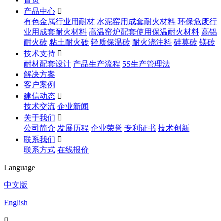
产品中心

有色金属行业用耐材
水泥窑用成套耐火材料
环保危废行
业用成套耐火材料
高温窑炉配套使用保温耐火材料
高铝
耐火砖
粘土耐火砖
轻质保温砖
耐火浇注料
硅莫砖
镁砖
技术支持

耐材配套设计
产品生产流程
5S生产管理法
解决方案
客户案例
建信动态

技术交流
企业新闻
关于我们

公司简介
发展历程
企业荣誉
专利证书
技术创新
联系我们

联系方式
在线报价
Language
中文版
English
