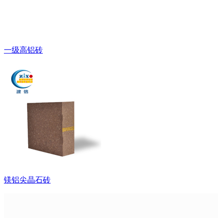
一级高铝砖
镁铝尖晶石砖