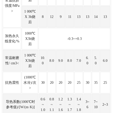
后
常温抗折
强度/MPa
>
1 000℃
X 3h烧
8
12
9
11
13
13
14
13
后
1000℃
加热永久
X3h烧
-0.3~+0.3
线变化/%
后
1 000℃
常温耐磨
10.
6.
5.
X3h烧
8.0
9.0
8.0
7.0
6.0
性/ cm3<
0
0
0
后
(1000℃
抗热震性
水冷)/次
30
20
20
20
25
30
35
25
>
0.6
0.8
1.2
1.3
1.4
导热系数(1000℃时
3~
7~
~
~
~
~
~
2~3
参考值)/[W/(m·K)]
6
10
1.0
1.1
1.6
1.7
1.8