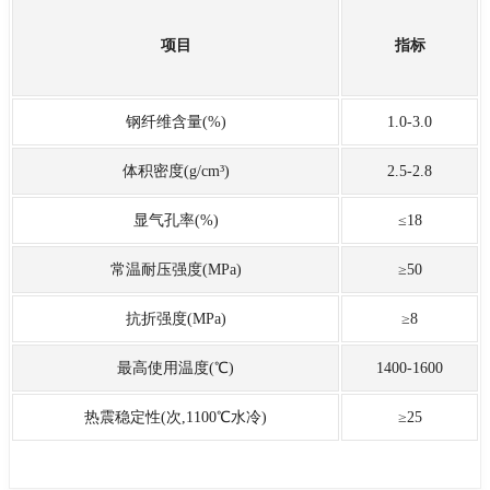
项目
指标
钢纤维含量(%)
1.0-3.0
体积密度(g/cm³)
2.5-2.8
显气孔率(%)
≤18
常温耐压强度(MPa)
≥50
抗折强度(MPa)
≥8
最高使用温度(℃)
1400-1600
热震稳定性(次,1100℃水冷)
≥25