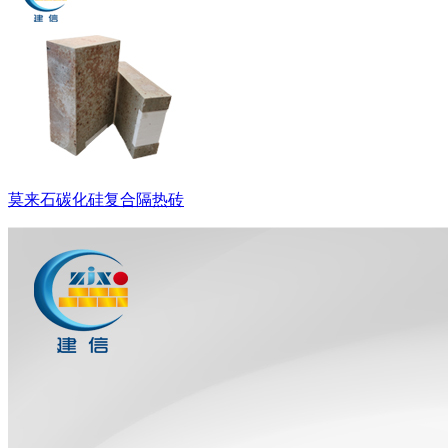
莫来石碳化硅复合隔热砖