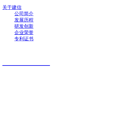
关于建信
公司简介
发展历程
研发创新
企业荣誉
专利证书
联系方式
178-3815-2888
公司地址
河南省新密市来集镇宋楼工业区
官方客服
微信视频号